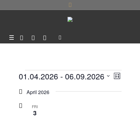
01.04.2026
 - 
06.09.2026
VERANSTALTU
ANSI
VERA
LISTE
ANSIC
Datum
NAVI
April 2026
NAVIG
wählen.
FRI
3