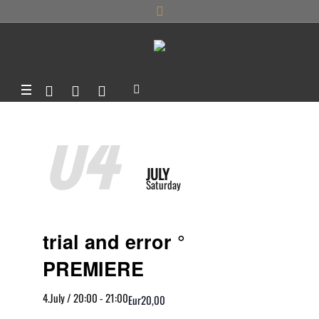
04
JULY
Saturday
trial and error °
PREMIERE
4.July / 20:00
-
21:00
Eur20,00