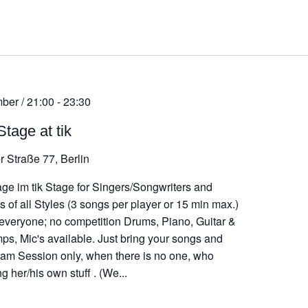
ber / 21:00
-
23:30
tage at tik
r Straße 77, Berlin
ge im tik Stage for Singers/Songwriters and
 of all Styles (3 songs per player or 15 min max.)
 everyone; no competition Drums, Piano, Guitar &
ps, Mic's available. Just bring your songs and
 Jam Session only, when there is no one, who
g her/his own stuff . (We...