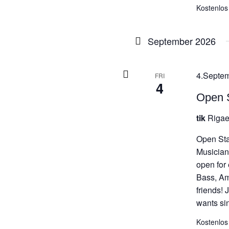
Kostenlos
September 2026
4.Septem
FRI
4
Open S
tik
Rigae
Open Sta
Musicians
open for
Bass, Am
friends!
wants sin
Kostenlos