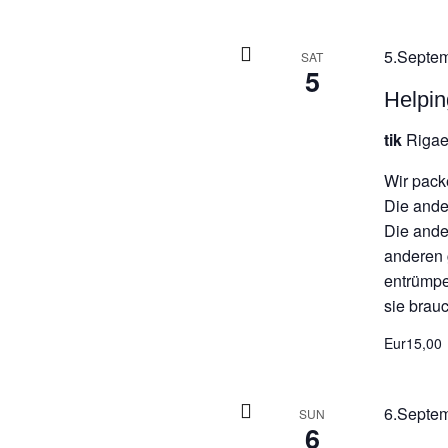
5.Septem
SAT
5
Helpi
tik
Rigae
Wir pack
Die ande
Die ande
anderen 
entrümpe
sie brau
Eur15,00
6.Septem
SUN
6