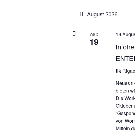
D
w
August 2026
19.Augus
WED
19
Infot
ENTE
tik
Rigae
Neues ti
bieten w
Die Work
Oktober 
“Gespens
von Work
Mitteln d