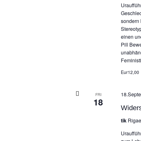
Urauffüh
Geschlech
sondern 
Stereoty
einen un
Pill Bew
unabhäng
Feminis
Eur12,00
18.Septe
FRI
18
Wider
tik
Rigae
Urauffüh