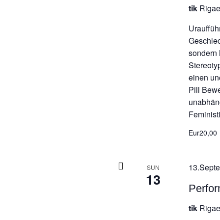
tik
Rigae
Urauffüh
Geschlech
sondern 
Stereoty
einen un
Pill Bew
unabhäng
Feminis
Eur20,00
13.Septe
SUN
13
Perfor
tik
Rigae