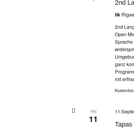
2nd L
tik
Rigae
2nd Lan
Open Mic
Sprache n
widerspr
Umgebung
ganz kor
Programm
mit erfri
Kostenlos
11.Septe
FRI
11
Tapas