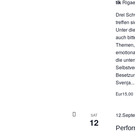
tik
Rigae
Drei Sch
treffen s
Unter di
auch bit
Themen, 
emotiona
die unte
Selbstve
Besetzun
Svenja...
Eur15,00
12.Septe
SAT
12
Perfo