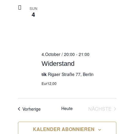
SUN
4
4.October / 20:00
-
21:00
Widerstand
tik
Rigaer Straße 77, Berlin
Eur12,00
VERANS
Heute
NÄCHSTE
Veranstaltungen
Vorherige
KALENDER ABONNIEREN