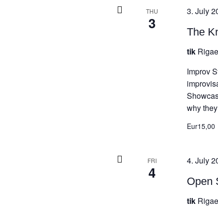
3. July 2
THU
3
The Kn
tik
Rigae
Improv S
improvis
Showcase
why they 
Eur15,00
4. July 2
FRI
4
Open S
tik
Rigae