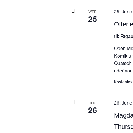
25. June
WED
25
Offen
tik
Rigae
Open Mic
Komik un
Quatsch 
oder noch
Kostenlos
26. June
THU
26
Magda
Thurs