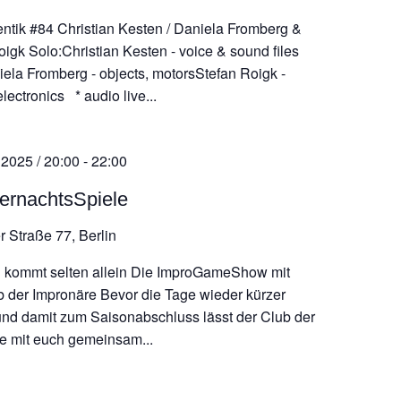
ntik #84 Christian Kesten / Daniela Fromberg &
oigk Solo:Christian Kesten - voice & sound files
ela Fromberg - objects, motorsStefan Roigk -
electronics * audio live...
 2025 / 20:00
-
22:00
rnachtsSpiele
r Straße 77, Berlin
l kommt selten allein Die ImproGameShow mit
 der Impronäre Bevor die Tage wieder kürzer
nd damit zum Saisonabschluss lässt der Club der
e mit euch gemeinsam...