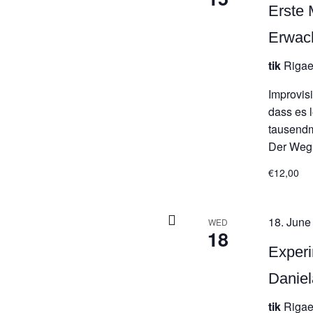
Erste 
Erwac
tik
Rigae
Improvis
dass es 
tausendm
Der Weg d
€12,00
18. June
WED
18
Experi
Daniel
tik
Rigae