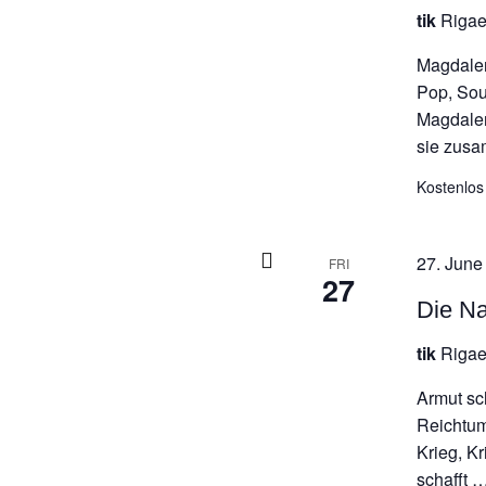
tik
Rigae
Magdalen
Pop, Soul
Magdalen
sie zusa
Kostenlos
27. June
FRI
27
Die Na
tik
Rigae
Armut sch
Reichtum
Krieg, K
schafft …