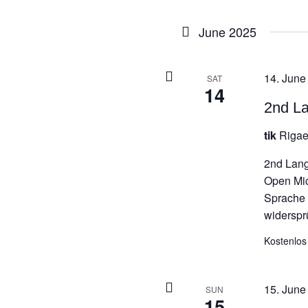
D
w
June 2025
14. June
SAT
14
2nd L
tik
Rigae
2nd Lan
Open Mic
Sprache n
widersprü
Kostenlos
15. June
SUN
15