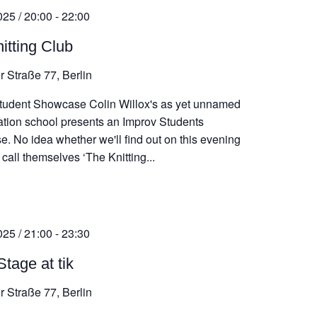
025 / 20:00
-
22:00
itting Club
r Straße 77, Berlin
tudent Showcase Colin Willox's as yet unnamed
ation school presents an Improv Students
. No idea whether we'll find out on this evening
call themselves ‘The Knitting...
025 / 21:00
-
23:30
tage at tik
r Straße 77, Berlin