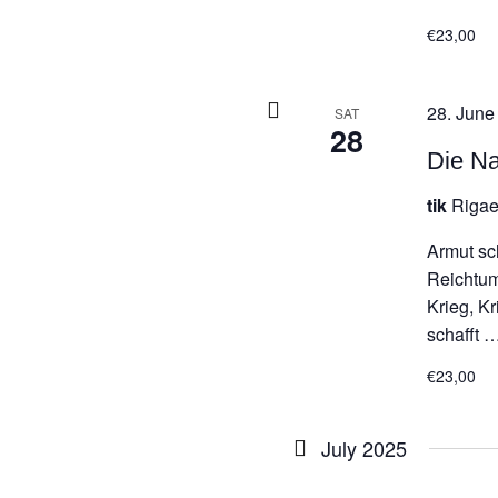
€23,00
28. June
SAT
28
Die Na
tik
Rigae
Armut sch
Reichtum
Krieg, K
schafft …
€23,00
July 2025