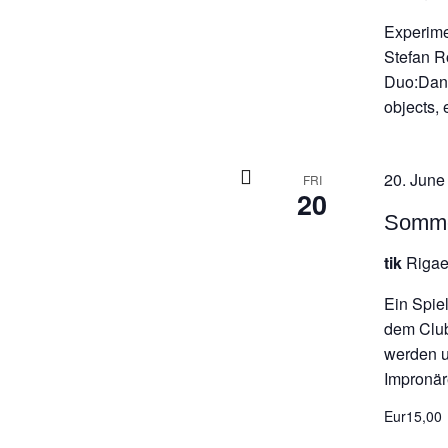
Experime
Stefan R
Duo:Dani
objects, 
20. June
FRI
20
Somme
tik
Rigae
Ein Spie
dem Club
werden u
Impronär
Eur15,00