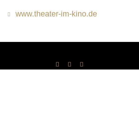
www.theater-im-kino.de
Impressum und Datenschutz
Kontakt
AGB
Tickets
Impressum und Datenschutz
/