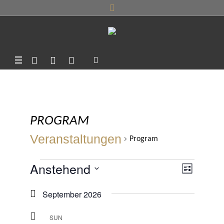
PROGRAM
Veranstaltungen
Program
VERANSTALTUNGEN
Anstehend
ANSI
VERA
LISTE
ANSIC
Datum
NAVI
September 2026
NAVIG
wählen.
SUN