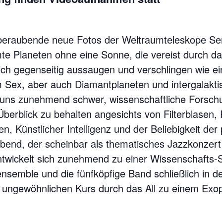
mberaubende neue Fotos der Weltraumteleskope Sen
te Planeten ohne eine Sonne, die vereist durch das
ich gegenseitig aussaugen und verschlingen wie e
m Sex, aber auch Diamantplaneten und intergalakt
t uns zunehmend schwer, wissenschaftliche Forsch
berblick zu behalten angesichts von Filterblasen, 
, Künstlicher Intelligenz und der Beliebigkeit der
bend, der scheinbar als thematisches Jazzkonzert
ntwickelt sich zunehmend zu einer Wissenschafts-
ensemble und die fünfköpfige Band schließlich in d
n ungewöhnlichen Kurs durch das All zu einem Exo