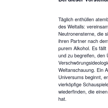
Täglich enthüllen ate
des Weltalls: vereinsam
Neutronensterne, die s
ihren Partner nach de
purem Alkohol. Es fäll
und zu begreifen, den Ü
Verschwörungsideologien
Weltanschauung. Ein A
Universums beginnt, e
vierköpfige Schauspiel
wiederfinden, die eine
hat.