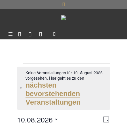
VERANSTALTU
Keine Veranstaltungen für 10. August 2026
vorgesehen. Hier geht es zu den
FÜR
nächsten
Hinweis
bevorstehenden
10.
Veranstaltungen
.
10.08.2026
AUGUST
ANSI
VERA
TAG