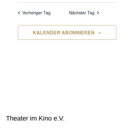
ANSIC
Datum
NAVI
2026
NAVIG
wählen.
Vorheriger Tag
Nächster Tag
KALENDER ABONNIEREN
Theater im Kino e.V.