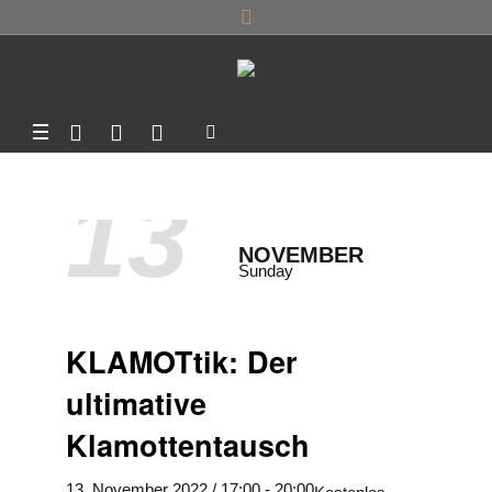
13
NOVEMBER
Sunday
KLAMOTtik: Der
ultimative
Klamottentausch
13. November 2022 / 17:00
-
20:00