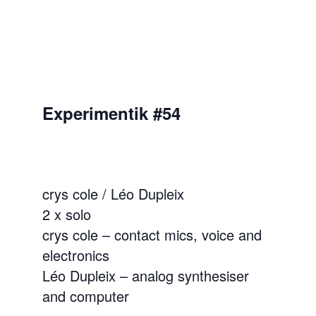
Experimentik #54
crys cole / Léo Dupleix
2 x solo
crys cole – contact mics, voice and
electronics
Léo Dupleix – analog synthesiser
and computer