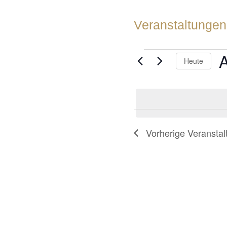
Veranstaltungen
VERANSTA
Heute
D
w
Vorherige
Veranstal