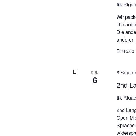
tik
Rigae
Wir pack
Die ande
Die ande
anderen 
Eur15,00
6.Septem
SUN
6
2nd L
tik
Rigae
2nd Lan
Open Mic
Sprache n
widersprü