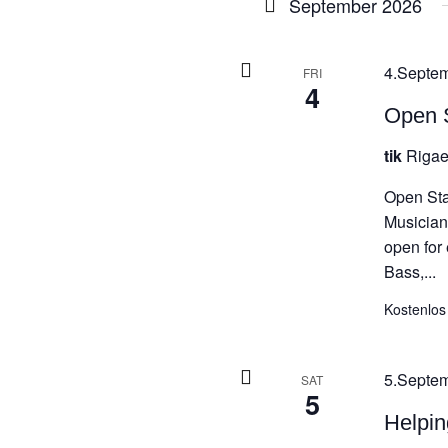
September 2026
4.Septem
FRI
4
Open S
tik
Rigae
Open Sta
Musicians
open for
Bass,...
Kostenlos
5.Septem
SAT
5
Helpi