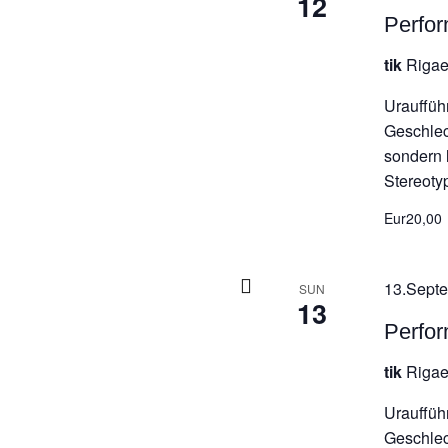
12
Perfo
tik
Rigae
Urauffüh
Geschlech
sondern 
Stereoty
Eur20,00
13.Septe
SUN
13
Perfor
tik
Rigae
Urauffüh
Geschlech