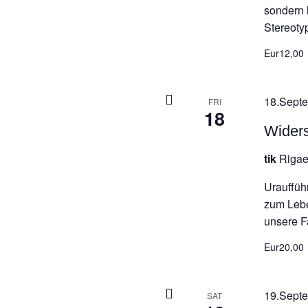
sondern 
Stereoty
Eur12,00
18.Septe
FRI
18
Wider
tik
Rigae
Urauffüh
zum Leb
unsere Fa
Eur20,00
19.Septe
SAT