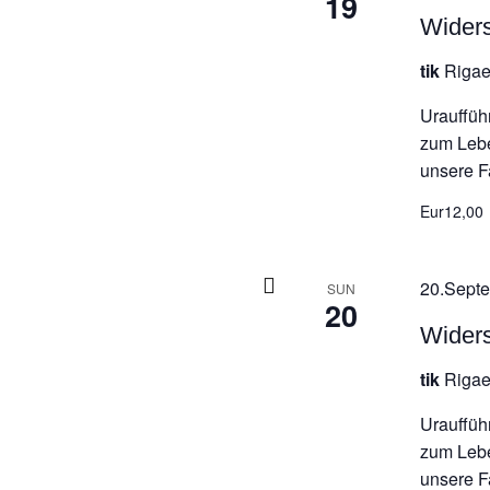
19
Wider
tik
Rigae
Urauffüh
zum Leb
unsere Fa
Eur12,00
20.Septe
SUN
20
Wider
tik
Rigae
Urauffüh
zum Leb
unsere Fa