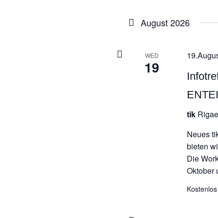
D
w
August 2026
19.Augus
WED
19
Infot
ENTE
tik
Rigae
Neues ti
bieten w
Die Work
Oktober 
Kostenlos