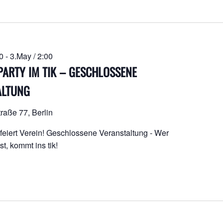
atum
hlen.
0
-
3.May / 2:00
PARTY IM TIK – GESCHLOSSENE
ALTUNG
raße 77, Berlin
feiert Verein! Geschlossene Veranstaltung - Wer
st, kommt ins tik!