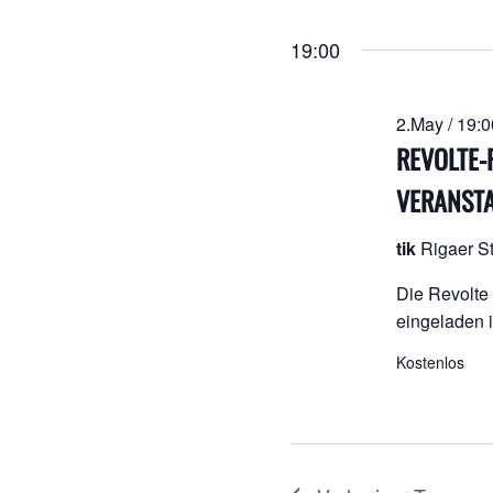
D
FÜR
wä
19:00
2.
2.May / 19:0
MAY
REVOLTE-
VERANST
2026
tik
Rigaer St
Die Revolte 
eingeladen i
Kostenlos