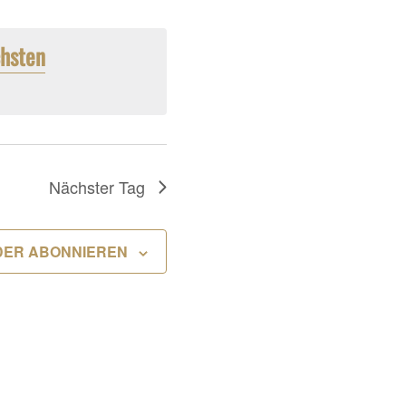
ANSICHTEN-
NAVIGATION
NAVIGATION
hsten
Nächster Tag
DER ABONNIEREN