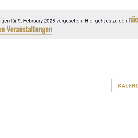
atum
hlen.
näc
ngen für 9. February 2025 vorgesehen. Hier geht es zu den
n Veranstaltungen
Hinweis
.
Y
KALEN