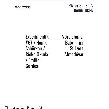
Rigaer Straße 77
Address:
Berlin
,
10247
Experimentik
More drama,
#67 / Hanna
Baby – im
Schörken /
Stil von
Rieko Okuda
Almodóvar
/ Emilio
Gordoa
Theater im Kino e.V.