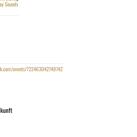
ay Sounds
ok.com/events/722463042749742
ukunft