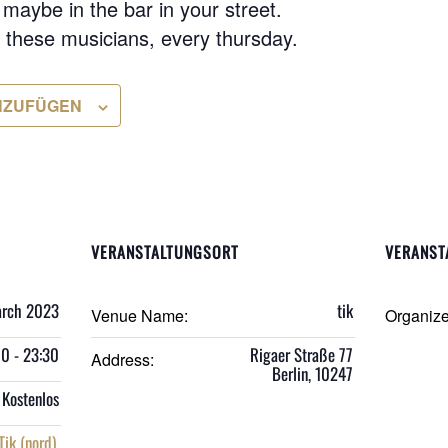
maybe in the bar in your street.
r these musicians, every thursday.
NZUFÜGEN
VERANSTALTUNGSORT
VERANST
arch 2023
tik
Venue Name:
Organiz
00 - 23:30
Rigaer Straße 77
Address:
Berlin
,
10247
Kostenlos
Tik (nord)
,