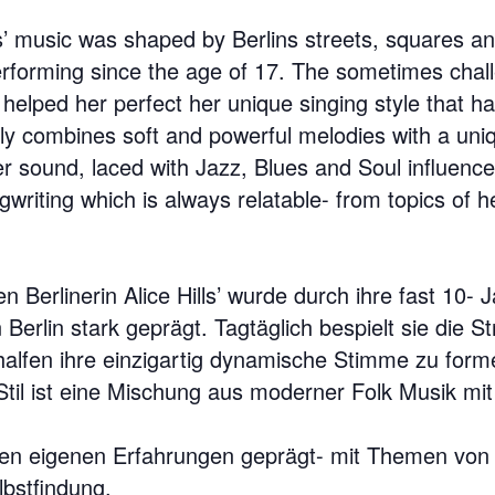
ills’ music was shaped by Berlins streets, squares 
forming since the age of 17. The sometimes chall
helped her perfect her unique singing style that 
ly combines soft and powerful melodies with a uniq
er sound, laced with Jazz, Blues and Soul influence
gwriting which is always relatable- from topics of 
n Berlinerin Alice Hills’ wurde durch ihre fast 10-
 Berlin stark geprägt. Tagtäglich bespielt sie die
 halfen ihre einzigartig dynamische Stimme zu form
 Stil ist eine Mischung aus moderner Folk Musik mi
hren eigenen Erfahrungen geprägt- mit Themen vo
lbstfindung.