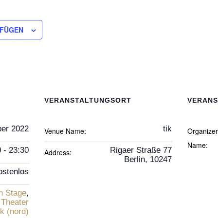
UFÜGEN
VERANSTALTUNGSORT
VERANS
er 2022
tik
Venue Name:
Organize
Name:
 - 23:30
Rigaer Straße 77
Address:
Berlin
,
10247
ostenlos
n Stage
,
,
Theater
ik (nord)