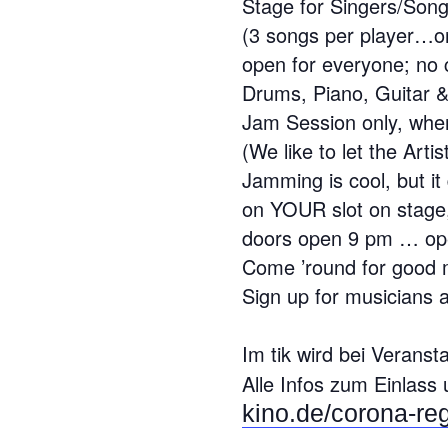
Stage for Singers/Songw
(3 songs per player…
open for everyone; no 
Drums, Piano, Guitar &
Jam Session only, when
(We like to let the Arti
Jamming is cool, but it
on YOUR slot on stage, i
doors open 9 pm … op
Come ’round for good m
Sign up for musicians a
Im tik wird bei Veranst
Alle Infos zum Einlass 
kino.de/corona-reg