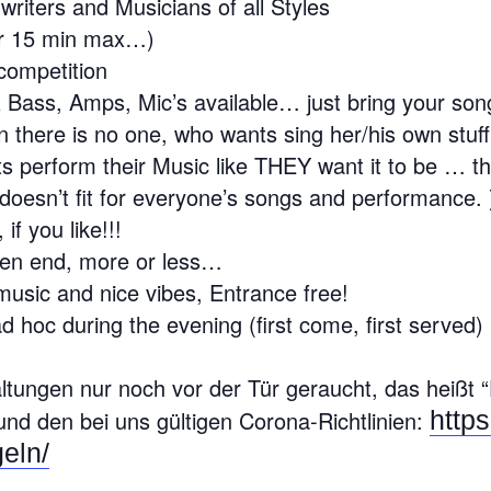
riters and Musicians of all Styles
or 15 min max…)
competition
 Bass, Amps, Mic’s available… just bring your son
 there is no one, who wants sing her/his own stuf
sts perform their Music like THEY want it to be … the
 doesn’t fit for everyone’s songs and performance. )
f you like!!!
en end, more or less…
usic and nice vibes, Entrance free!
d hoc during the evening (first come, first served)
altungen nur noch vor der Tür geraucht, das heißt “D
und den bei uns gültigen Corona-Richtlinien:
https
eln/