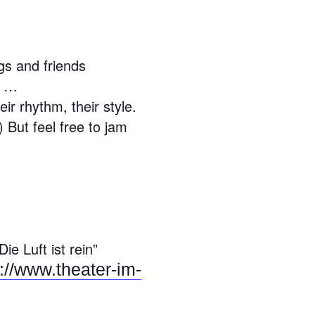
gs and friends
f …
ir rhythm, their style.
 But feel free to jam
ie Luft ist rein”
://www.theater-im-