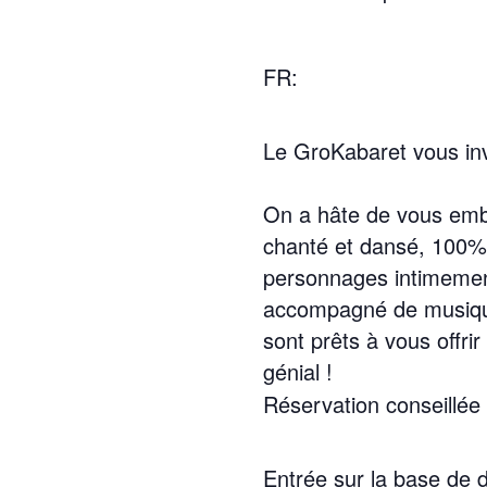
FR:
Le GroKabaret vous inv
On a hâte de vous emba
chanté et dansé, 100% 
personnages intimement
accompagné de musique 
sont prêts à vous offri
génial !
Réservation conseillée
Entrée sur la base de 