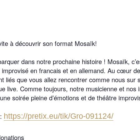
ite à découvrir son format Mosaïk!
rquer dans notre prochaine histoire ! Mosaïk, c’es
improvisé en francais et en allemand. Au cœur de
 liés que vous allez rencontrer comme nous sur s
live. Comme toujours, notre musicienne et nos im
r une soirée pleine d’émotions et de théâtre improv
 :
https://pretix.eu/tik/Gro-091124/
donations