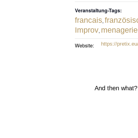
Veranstaltung-Tags:
francais
französis
,
Improv
menagerie
,
https://pretix.eu
Website:
And then what?