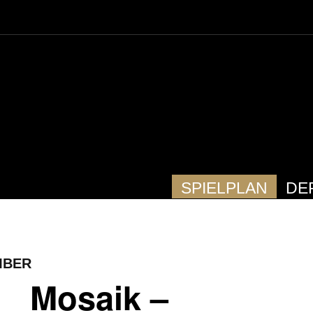
SPIELPLAN
DE
MBER
Mosaik –