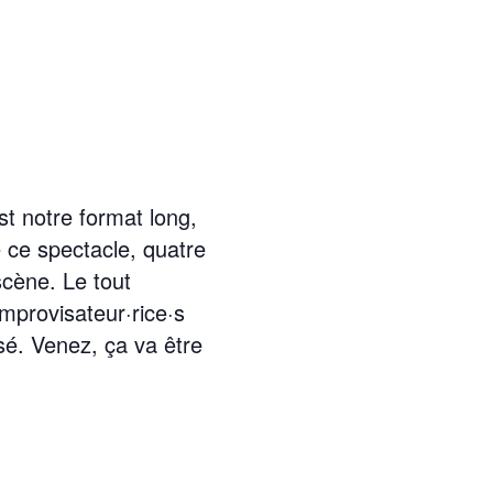
t notre format long,
 ce spectacle, quatre
cène. Le tout
provisateur·rice·s
isé. Venez, ça va être