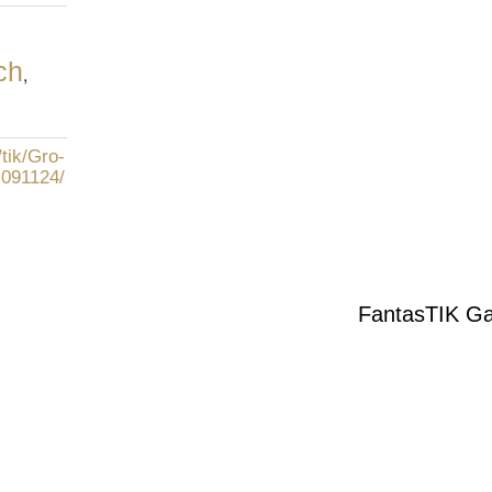
ch
,
/tik/Gro-
091124/
FantasTIK Ga