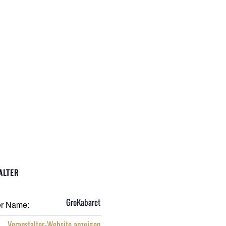
ALTER
GroKabaret
er Name:
Veranstalter-Website anzeigen