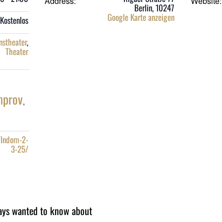
Address:
Website:
Berlin
,
10247
Google Karte anzeigen
Kostenlos
nstheater
,
Theater
mprov
,
k/Indom-2-
3-25/
ays wanted to know about