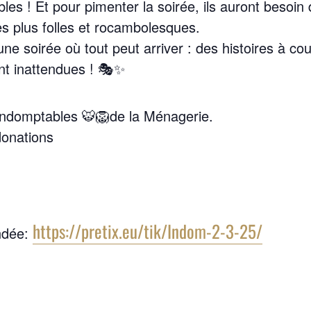
bles ! Et pour pimenter la soirée, ils auront besoin
les plus folles et rocambolesques.
e soirée où tout peut arriver : des histoires à coup
nt inattendues ! 🎭✨
Indomptables 🐯🦁de la Ménagerie.
donations
https://pretix.eu/tik/Indom-2-3-25/
ndée: