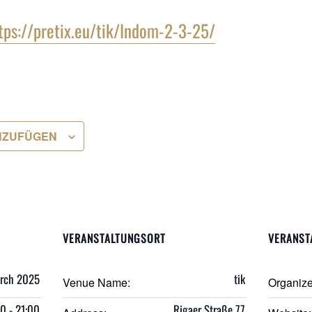
tps://pretix.eu/tik/Indom-2-3-25/
NZUFÜGEN
VERANSTALTUNGSORT
VERANST
arch 2025
tik
Venue Name:
Organiz
0 - 21:00
Rigaer Straße 77