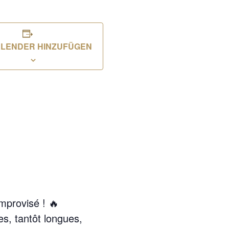
ALENDER HINZUFÜGEN
mprovisé ! 🔥
es, tantôt longues,