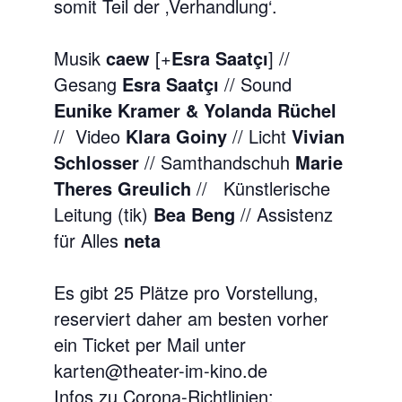
somit Teil der ‚Verhandlung‘.
Musik
caew
[+
Esra Saatçı
] //
Gesang
Esra Saatçı
// Sound
Eunike Kramer & Yolanda Rüchel
// Video
Klara Goiny
// Licht
Vivian
Schlosser
// Samthandschuh
Marie
Theres Greulich
// Künstlerische
Leitung (tik)
Bea Beng
// Assistenz
für Alles
neta
Es gibt 25 Plätze pro Vorstellung,
reserviert daher am besten vorher
ein Ticket per Mail unter
karten@theater-im-kino.de
Infos zu Corona-Richtlinien: