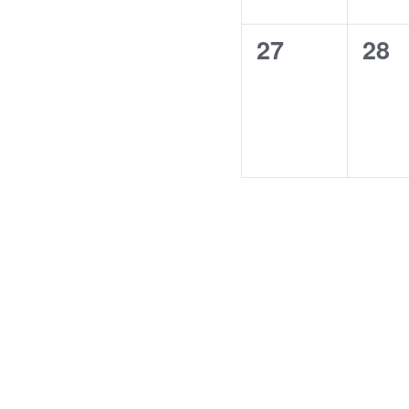
0
0
27
28
Veranstaltun
Ver