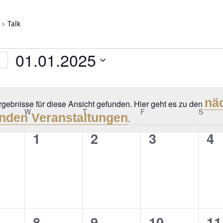
Talk
LTUNGEN
01.01.2025
Datum
wählen.
nä
gebnisse für diese Ansicht gefunden. Hier geht es zu den
R
Y
W
WEDNESDAY
T
THURSDAY
F
FRIDAY
S
SATU
Hinweis
nden Veranstaltungen
.
0
0
0
0
1
2
3
4
LTUNGEN
gen,
anstaltungen,
Veranstaltungen,
Veranstaltungen,
Veranstalt
Ve
0
0
0
0
8
9
10
11