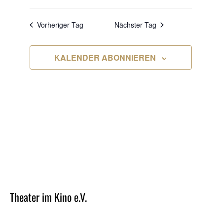
AUGUST
ANSICHT
Datum
NAVIG
NAVIGA
wählen.
2026
Vorheriger Tag
Nächster Tag
KALENDER ABONNIEREN
Theater im Kino e.V.