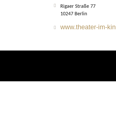
Rigaer Straße 77
10247 Berlin
www.theater-im-kin
Impre