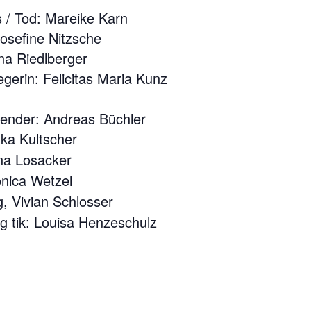
s / Tod: Mareike Karn
Josefine Nitzsche
na Riedlberger
gerin: Felicitas Maria Kunz
ender: Andreas Büchler
nka Kultscher
na Losacker
onica Wetzel
g, Vivian Schlosser
g tik: Louisa Henzeschulz