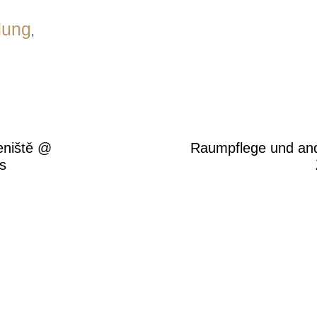
dung
,
eniště @
Raumpflege und an
s