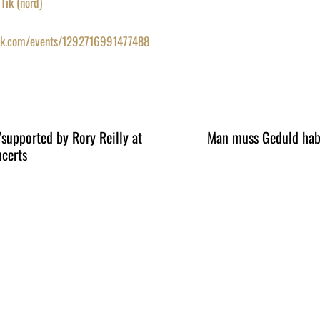
Tik (nord)
ok.com/events/1292716991477488
supported by Rory Reilly at
Man muss Geduld ha
certs