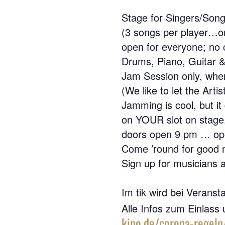
Stage for Singers/Songw
(3 songs per player…
open for everyone; no 
Drums, Piano, Guitar &
Jam Session only, when
(We like to let the Arti
Jamming is cool, but it
on YOUR slot on stage, i
doors open 9 pm … op
Come ’round for good m
Sign up for musicians a
Im tik wird bei Veranst
Alle Infos zum Einlass 
kino.de/corona-regeln