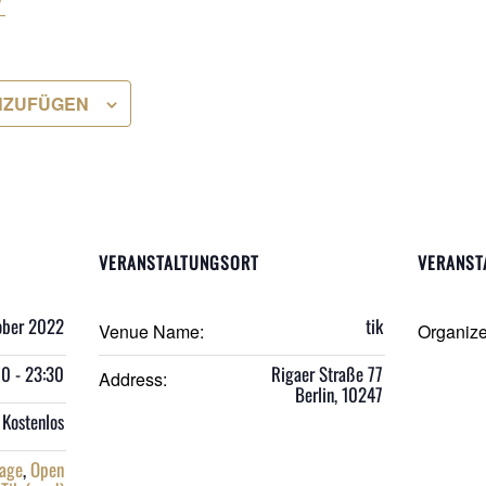
NZUFÜGEN
VERANSTALTUNGSORT
VERANST
ober 2022
tik
Venue Name:
Organiz
00 - 23:30
Rigaer Straße 77
Address:
Berlin
,
10247
Kostenlos
age
,
Open