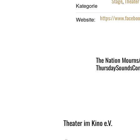
Stage
,
Theater 
Kategorie
https://www.facebo
Website:
The Nation Mourns/
ThursdaySoundsCon
Theater im Kino e.V.