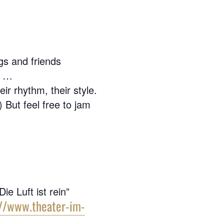
gs and friends
f …
ir rhythm, their style.
 But feel free to jam
ie Luft ist rein”
://www.theater-im-