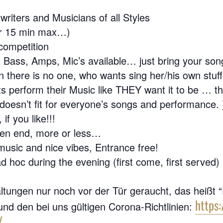
riters and Musicians of all Styles
or 15 min max…)
competition
 Bass, Amps, Mic’s available… just bring your son
 there is no one, who wants sing her/his own stuf
sts perform their Music like THEY want it to be … the
 doesn’t fit for everyone’s songs and performance. )
f you like!!!
en end, more or less…
usic and nice vibes, Entrance free!
d hoc during the evening (first come, first served)
altungen nur noch vor der Tür geraucht, das heißt “D
https
und den bei uns gültigen Corona-Richtlinien:
/