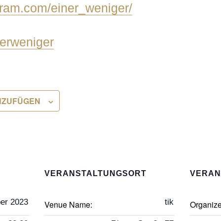
gram.com/einer_weniger/
inerweniger
NZUFÜGEN
VERANSTALTUNGSORT
VERAN
er 2023
tik
Venue Name:
Organiz