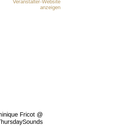
Veranstalter-Website
anzeigen
inique Fricot @
ThursdaySounds