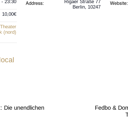
 - 23:30
Rigaer Straße 77
Address:
Website:
Berlin
,
10247
10,00€
Theater
k (nord)
local
: Die unendlichen
Fedbo & Dom