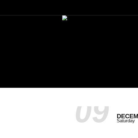
09
DECE
Saturday