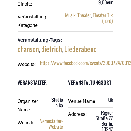
9,00eur
Eintritt:
Musik
,
Theater
,
Theater Tik
Veranstaltung
(nord)
Kategorie
Veranstaltung-Tags:
chanson
dietrich
Liederabend
,
,
https://www.facebook.com/events/20007247001
Website:
VERANSTALTER
VERANSTALTUNGSORT
Studio
tik
Organizer
Venue Name:
Lalka
Name:
Rigaer
Address:
Straße 77
Veranstalter-
Website:
Berlin
,
Website
10247