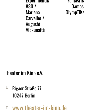
Experimentik
FantasTIK
#80 /
Games:
Mariana
OlympTIKs
Carvalho /
Augustė
Vickunaitė
Theater im Kino e.V.
Rigaer Straße 77
10247 Berlin
www.theater-im-kino.de