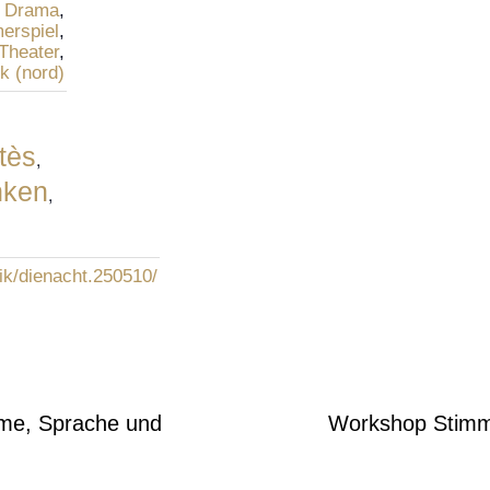
Drama
,
erspiel
,
Theater
,
k (nord)
tès
,
ken
,
/tik/dienacht.250510/
me, Sprache und
Workshop Stimm