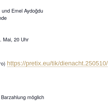
n und Emel Aydoğdu
nde
. Mai, 20 Uhr
ro)
https://pretix.eu/tik/dienacht.250510/
ch Barzahlung möglich