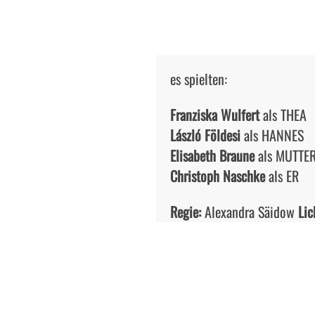
es spielten:
Franziska Wulfert
als THEA
László Földesi
als HANNES
Elisabeth Braune
als MUTTE
Christoph Naschke
als ER
Regie:
Alexandra Säidow
Lic