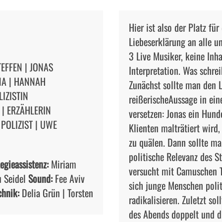
Hier ist also der Platz fü
Liebeserklärung an alle u
3 Live Musiker, keine Inh
TEFFEN | JONAS
Interpretation. Was schr
NA | HANNAH
Zunächst sollte man den L
LIZISTIN
reißerische
Aussage in ein
 | ERZÄHLERIN
versetzen: Jonas ein Hunde
 POLIZIST | UWE
Klienten malträtiert wird
zu quälen. Dann sollte man
politische Relevanz des S
egieassistenz:
Miriam
versucht mit Camuschen T
 Seidel
Sound:
Fee Aviv
sich junge Menschen polit
chnik:
Delia Grün | Torsten
radikalisieren. Zuletzt so
des Abends doppelt und d