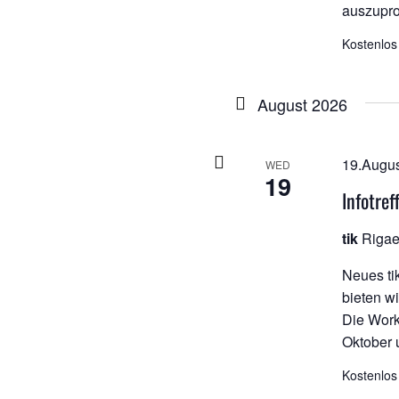
auszuprob
Kostenlos
August 2026
19.Augus
WED
19
Infotre
tik
Rigae
Neues ti
bieten w
Die Work
Oktober 
Kostenlos