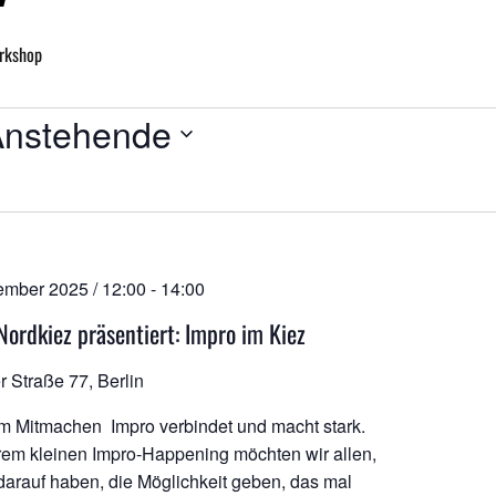
rkshop
NGEN
Anstehende
atum
hlen.
ember 2025 / 12:00
-
14:00
Nordkiez präsentiert: Impro im Kiez
r Straße 77, Berlin
m Mitmachen Impro verbindet und macht stark.
rem kleinen Impro-Happening möchten wir allen,
 darauf haben, die Möglichkeit geben, das mal