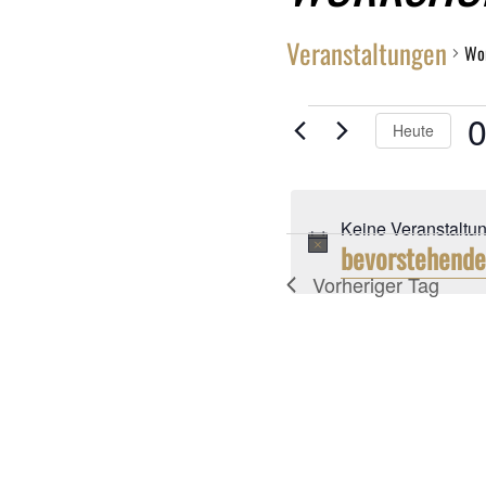
Veranstaltungen
Wo
VERANSTALTU
0
Heute
FÜR
D
wä
8.
Keine Veranstaltun
AUGUST
bevorstehende
Vorheriger Tag
2026