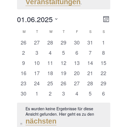
Veranstaltungen
.
01.06.2025
ANSI
VERA
MONAT
ANSIC
Datum
NAVI
KALENDER
M
MONDAY
T
TUESDAY
W
WEDNESDAY
T
THURSDAY
F
FRIDAY
S
SATURDAY
S
SUNDAY
NAVIG
wählen.
0 Veranstaltungen
0 Veranstaltungen
0 Veranstaltungen
0 Veranstaltungen
0 Veranstaltungen
0 Veranstaltunge
0 Veransta
26
27
28
29
30
31
1
VON
0 Veranstaltungen
0 Veranstaltungen
0 Veranstaltungen
0 Veranstaltungen
0 Veranstaltungen
0 Veranstaltung
0 Veransta
2
3
4
5
6
7
8
VERANSTALTUNGEN
0 Veranstaltungen
0 Veranstaltungen
0 Veranstaltungen
0 Veranstaltungen
0 Veranstaltungen
0 Veranstaltunge
0 Veranstal
9
10
11
12
13
14
15
0 Veranstaltungen
0 Veranstaltungen
0 Veranstaltungen
0 Veranstaltungen
0 Veranstaltungen
0 Veranstaltunge
0 Veranstal
16
17
18
19
20
21
22
0 Veranstaltungen
0 Veranstaltungen
0 Veranstaltungen
0 Veranstaltungen
0 Veranstaltungen
0 Veranstaltunge
0 Veranstal
23
24
25
26
27
28
29
0 Veranstaltungen
0 Veranstaltungen
0 Veranstaltungen
0 Veranstaltungen
0 Veranstaltungen
0 Veranstaltung
0 Veransta
30
1
2
3
4
5
6
Es wurden keine Ergebnisse für diese
Ansicht gefunden. Hier geht es zu den
nächsten
Hinweis