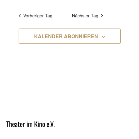
MAY
ANSICHT
Datum
NAVIG
NAVIGA
wählen.
2026
Vorheriger Tag
Nächster Tag
KALENDER ABONNIEREN
Theater im Kino e.V.