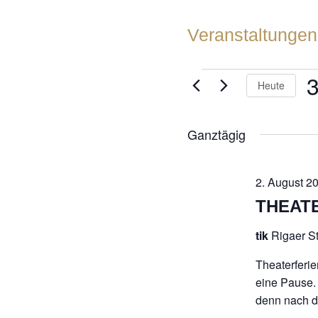
Veranstaltungen
VERANSTA
Heute
FÜR
D
w
Ganztägig
30.
AUGUST
2. August 2
2025
THEATE
tik
Rigaer St
Theaterferie
eine Pause. 
denn nach de