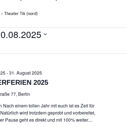
Theater Tik (nord)
LTUNGEN
30.08.2025
atum
ählen.
025
-
31. August 2025
RFERIEN 2025
raße 77, Berlin
n Nach einem tollen Jahr mit euch ist es Zeit für
Natürlich wird trotzdem geprobt und vorbereitet,
r Pause geht es direkt und mit 100% weiter....