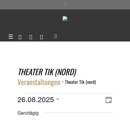
THEATER TIK (NORD)
Veranstaltungen
Theater Tik (nord)
VERANSTALTUNGEN
ANSIC
26.08.2025
VERANS
TAG
ANSICHT
FÜR
Datum
NAVIG
Ganztägig
NAVIGA
wählen.
26.