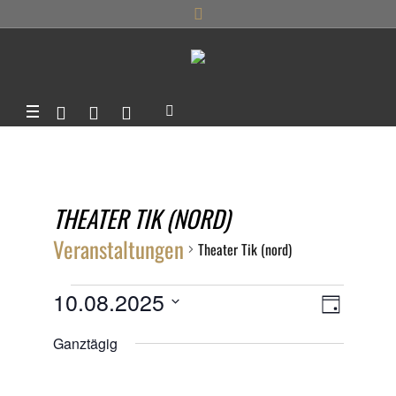
THEATER TIK (NORD)
Veranstaltungen
Theater Tik (nord)
VERANSTALTUNGEN
ANSIC
10.08.2025
VERANS
TAG
ANSICHT
FÜR
Datum
NAVIG
Ganztägig
NAVIGA
wählen.
10.