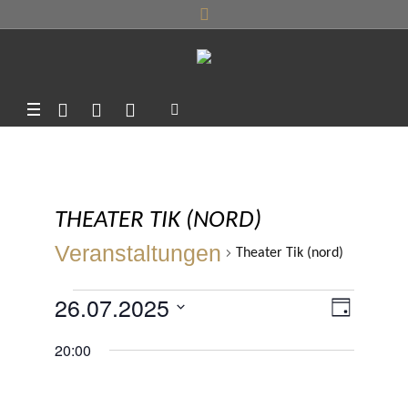
THEATER TIK (NORD)
Veranstaltungen
Theater Tik (nord)
VERANSTALTUNGEN
26.07.2025
ANSI
VERA
TAG
ANSIC
FÜR
Datum
NAVI
20:00
NAVIG
wählen.
26.