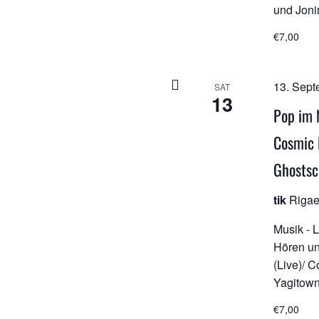
und Joni
€7,00
13. Sept
SAT
13
Pop im 
Cosmic 
Ghostsc
tik
Rigae
Musik - 
Hören un
(Live)/ 
Yagitown
€7,00