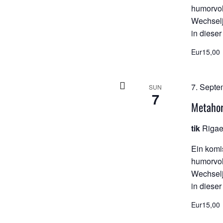
humorvol
Wechselj
in dieser
Eur15,00
7. Septe
SUN
7
Metaho
tik
Rigae
Ein komi
humorvol
Wechselj
in dieser
Eur15,00