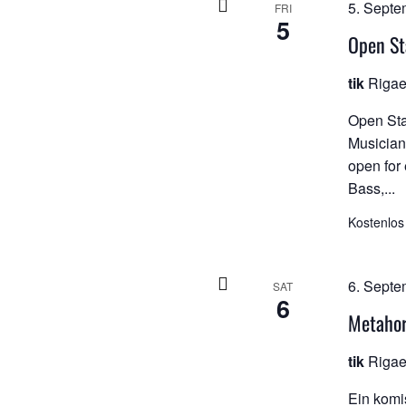
5. Septe
FRI
5
Open St
tik
Rigae
Open Sta
Musicians
open for
Bass,...
Kostenlos
6. Septe
SAT
6
Metaho
tik
Rigae
Ein komi