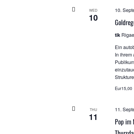
10. Sept
WED
10
Goldreg
tik
Rigae
Ein auto
In ihrem
Publikum 
einzutau
Strukture
Eur15,00
11. Sept
THU
11
Pop im 
Thursd