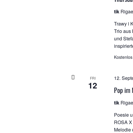
tik
Rigae
Trawy i K
Trio aus
und Stef
inspirier
Kostenlos
12. Sept
FRI
12
Pop im 
tik
Rigae
Poesie u
ROSA X N
Melodie 