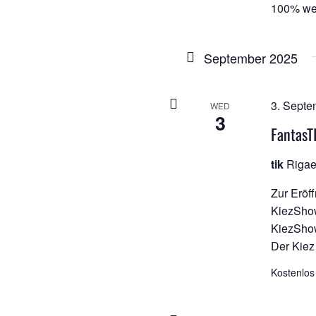
100% weit
September 2025
3. Septe
WED
3
FantasT
tik
Rigae
Zur Eröf
KiezSho
KiezShow
Der Kiez 
Kostenlos