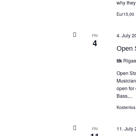
why they 
Eur15,00
4. July 2
FRI
4
Open S
tik
Rigae
Open Sta
Musicians
open for
Bass,...
Kostenlos
11. July 
FRI