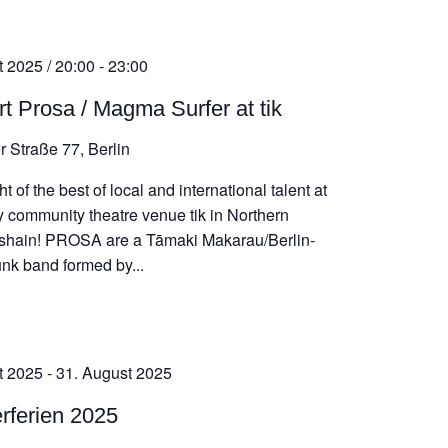
t 2025 / 20:00
-
23:00
t Prosa / Magma Surfer at tik
r Straße 77, Berlin
ht of the best of local and international talent at
y community theatre venue tik in Northern
hshain! PROSA are a Tāmaki Makarau/Berlin-
nk band formed by...
t 2025
-
31. August 2025
rferien 2025