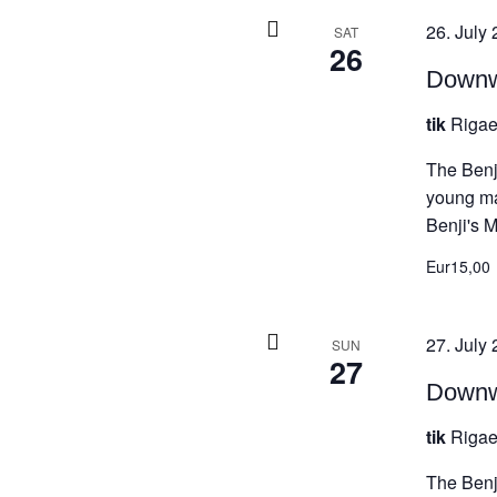
26. July 
SAT
26
Downwa
tik
Rigae
The Benji
young ma
Benji's M
Eur15,00
27. July 
SUN
27
Downwa
tik
Rigae
The Benji