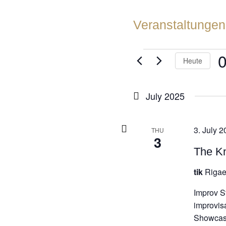
Veranstaltungen
VERANSTA
Heute
D
w
July 2025
3. July 2
THU
3
The Kn
tik
Rigae
Improv S
improvis
Showcase