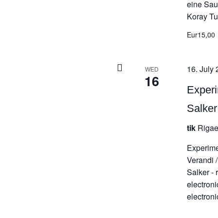
eine Sau
Koray Tu
Eur15,00
16. July 
WED
16
Experi
Salker
tik
Rigae
Experime
Verandi /
Salker - 
electron
electronic