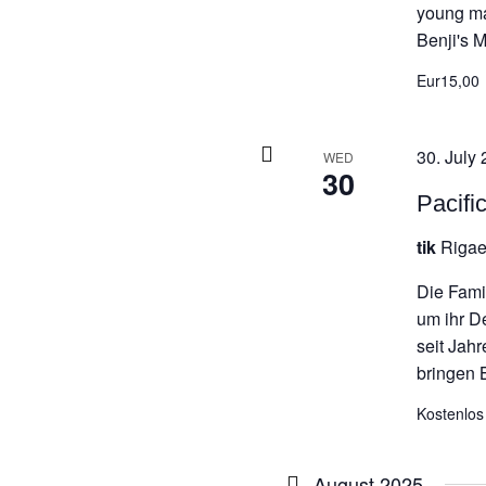
young ma
Benji's M
Eur15,00
30. July 
WED
30
Pacifi
tik
Rigae
Die Fami
um ihr D
seit Jah
bringen B
Kostenlos
August 2025