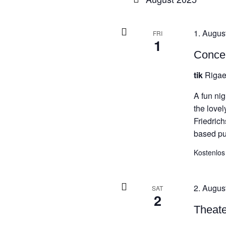
1. Augus
FRI
1
Concer
tik
Rigae
A fun nig
the lovel
Friedric
based pu
Kostenlos
2. Augus
SAT
2
Theate