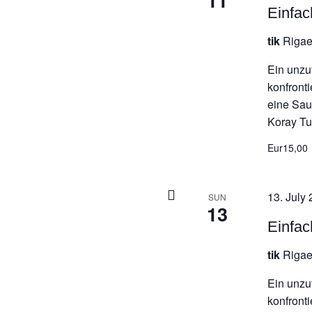
11
Einfac
tik
Rigae
Ein unzuf
konfronti
eine Sau
Koray Tu
Eur15,00
13. July 
SUN
13
Einfac
tik
Rigae
Ein unzuf
konfronti