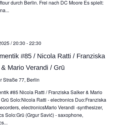
ftour durch Berlin. Frei nach DC Moore Es spielt:
na...
2025 / 20:30
-
22:30
mentik #85 / Nicola Ratti / Franziska
 & Mario Verandi / Grū
r Straße 77, Berlin
ntik #85 Nicola Ratti / Franziska Salker & Mario
 Grū Solo:Nicola Ratti - electronics Duo:Franziska
recorders, electronicsMario Verandi -synthesizer,
ics Solo:Grū (Grgur Savić) - saxophone,
s...