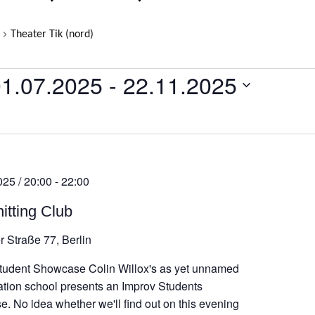
Theater Tik (nord)
LTUNGEN
01.07.2025
 - 
22.11.2025
atum
ählen.
025 / 20:00
-
22:00
itting Club
r Straße 77, Berlin
tudent Showcase Colin Willox's as yet unnamed
ation school presents an Improv Students
. No idea whether we'll find out on this evening