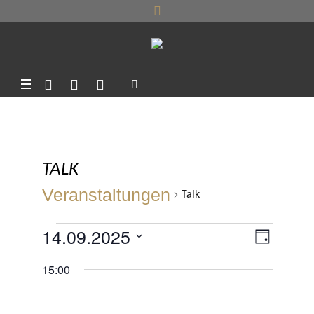
TALK
Veranstaltungen
Talk
VERANSTALTUNGEN
14.09.2025
ANSI
VERA
TAG
ANSIC
FÜR
Datum
NAVI
15:00
NAVIG
wählen.
14.