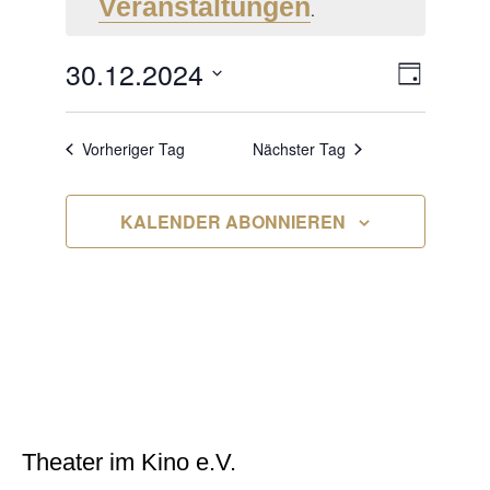
DECEMBER
Veranstaltungen
.
2024
30.12.2024
ANSI
VERA
TAG
ANSIC
Datum
NAVI
NAVIG
wählen.
Vorheriger Tag
Nächster Tag
KALENDER ABONNIEREN
Theater im Kino e.V.