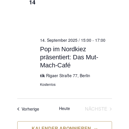
14
14. September 2025 / 15:00
-
17:00
Pop im Nordkiez
präsentiert: Das Mut-
Mach-Café
tik
Rigaer Straße 77, Berlin
Kostenlos
VERANS
Heute
NÄCHSTE
Veranstaltungen
Vorherige
KALENDER ABONNIEREN