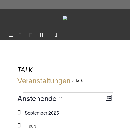
TALK
Veranstaltungen
Talk
VERANSTALTUNGEN
Anstehende
ANSI
VERA
LISTE
ANSIC
Datum
NAVI
September 2025
NAVIG
wählen.
SUN