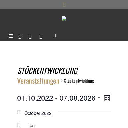
STÜCKENTWICKLUNG
Veranstaltungen
Stückentwicklung
VERANSTALTUNGEN
ANSIC
01.10.2022
 - 
07.08.2026
VERANS
LISTE
ANSICHT
Datum
NAVIG
NAVIGA
October 2022
wählen.
SAT