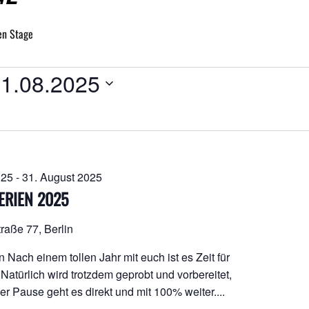
en Stage
NGEN
1.08.2025
atum
hlen.
025
-
31. August 2025
ERIEN 2025
raße 77, Berlin
n Nach einem tollen Jahr mit euch ist es Zeit für
Natürlich wird trotzdem geprobt und vorbereitet,
r Pause geht es direkt und mit 100% weiter....