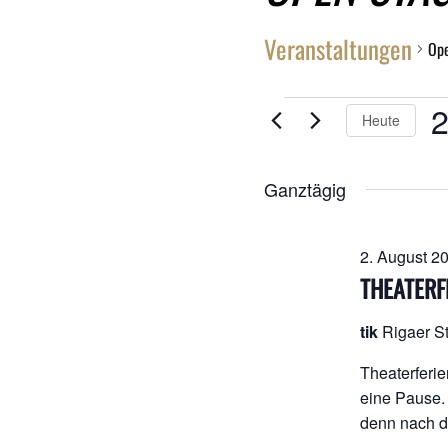
Veranstaltungen
Op
VERANSTALTU
2
Heute
FÜR
D
wä
21.
Ganztägig
AUGUST
2. August 2
2025
THEATERF
tik
Rigaer St
Theaterferie
eine Pause. 
denn nach de