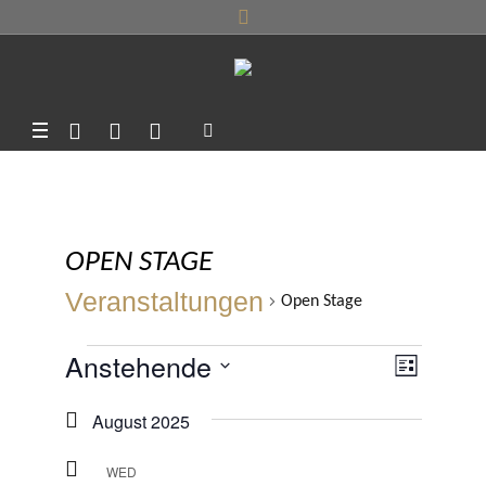
OPEN STAGE
Veranstaltungen
Open Stage
VERANSTALTUNGEN
Anstehende
ANSI
VERA
LISTE
ANSIC
Datum
NAVI
August 2025
NAVIG
wählen.
WED