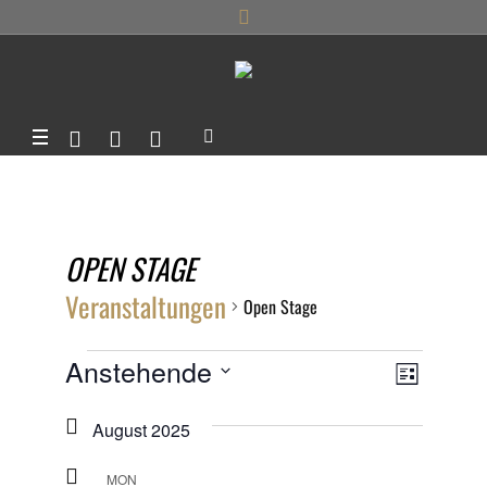
OPEN STAGE
Veranstaltungen
Open Stage
VERANSTALTUNGEN
ANSIC
Anstehende
VERANS
LISTE
ANSICHT
Datum
NAVIG
NAVIGA
August 2025
wählen.
MON