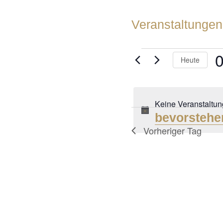
Veranstaltungen
VERANSTA
Heute
FÜR
D
w
7.
Keine Veranstaltun
SEPTEMB
bevorstehe
Vorheriger Tag
2025