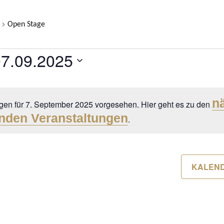
Open Stage
LTUNGEN
07.09.2025
atum
ählen.
n
gen für 7. September 2025 vorgesehen. Hier geht es zu den
ER
Hinweis
nden Veranstaltungen
.
KALEN