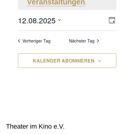
AUGUST
Veranstaltungen
.
2025
12.08.2025
ANSI
VERA
TAG
ANSIC
Datum
NAVI
NAVIG
wählen.
Vorheriger Tag
Nächster Tag
KALENDER ABONNIEREN
Theater im Kino e.V.